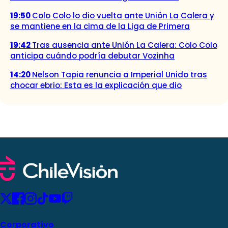
19:50
Colo Colo lo dio vuelta ante Unión La Calera y
se mantiene en la cima de la Liga de Primera
19:42
Tras ausencia ante Unión La Calera: Colo Colo
anticipa cuándo podría debutar Vozinha
14:20
Nelson Tapia renuncia a Imperial Unido tras
chocar ebrio: Esta es la explicación que dio
Corporativo