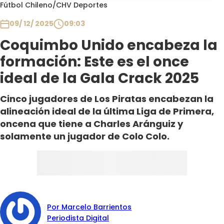
Programas
Fútbol Chileno
/
CHV Deportes
09/ 12/ 2025
09:03
Club De La Comedia
Contigo en Directo
Coquimbo Unido encabeza la
Plan Perfecto
formación: Este es el once
El Tiempo
ideal de la Gala Crack 2025
Sabingo
Cinco jugadores de Los Piratas encabezan la
Todos Los Programas
alineación ideal de la última Liga de Primera,
oncena que tiene a Charles Aránguiz y
solamente un jugador de Colo Colo.
Por Marcelo Barrientos
Periodista Digital