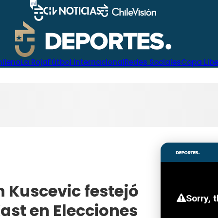
hileno
La Roja
Fútbol Internacional
Redes Sociales
Copa Lib
n Kuscevic festejó
Kast en Elecciones