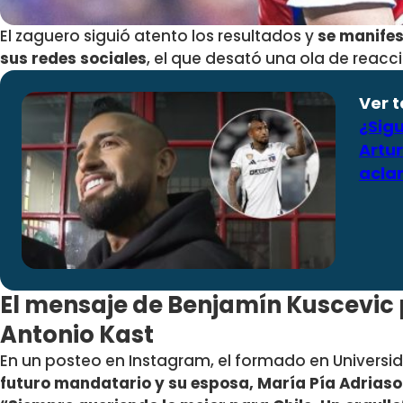
El zaguero siguió atento los resultados y
se manife
sus redes sociales
, el que desató una ola de reacc
Ver 
¿Sigu
Artur
aclar
El mensaje de Benjamín Kuscevic p
Antonio Kast
En un posteo en Instagram, el formado en Universi
futuro mandatario y su esposa, María Pía Adriaso