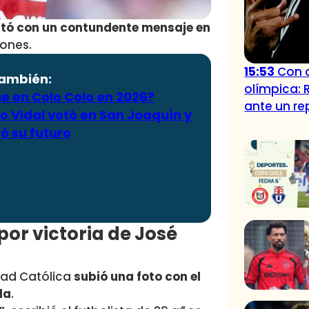
stó con un contundente mensaje en
iones.
15:53
Con c
también:
olímpica: 
e en Colo Colo en 2026?
ante un r
o Vidal votó en San Joaquín y
ó su futuro
or victoria de José
dad Católica
subió una foto con el
la
.