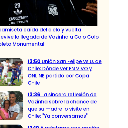
amiseta caída del cielo y vuelta
Revive la llegada de Vozinha a Colo Colo
epleto Monumental
13:50
Unión San Felipe vs U. de
Chile: Dónde ver EN VIVO y
ONLINE partido por Copa
Chile
13:36
La sincera reflexión de
Vozinha sobre la chance de
que su madre lo visite en
Chile: "Ya conversamos"