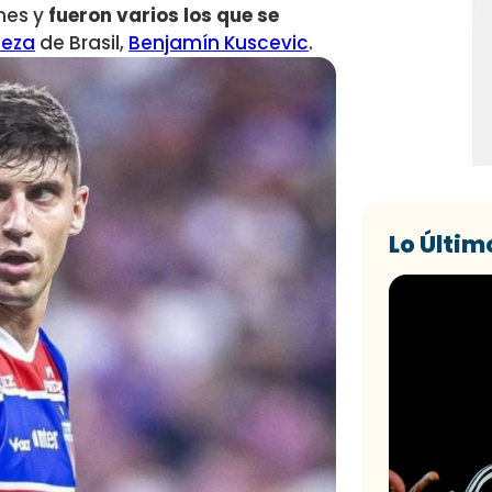
nes y
fueron varios los que se
leza
de Brasil,
Benjamín Kuscevic
.
Lo Últim