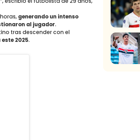
”
, escribió el futbolista de 29 años,
 horas,
generando un intenso
stionaron al jugador
.
tino tras descender con el
 este 2025
.