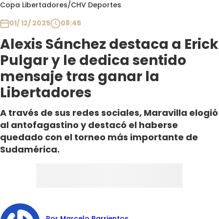
Programas
Copa Libertadores
/
CHV Deportes
01/ 12/ 2025
08:45
Club De La Comedia
Contigo en Directo
Alexis Sánchez destaca a Erick
Plan Perfecto
Pulgar y le dedica sentido
El Tiempo
mensaje tras ganar la
Sabingo
Libertadores
Todos Los Programas
A través de sus redes sociales, Maravilla elogió
al antofagastino y destacó el haberse
quedado con el torneo más importante de
Sudamérica.
Por Marcelo Barrientos