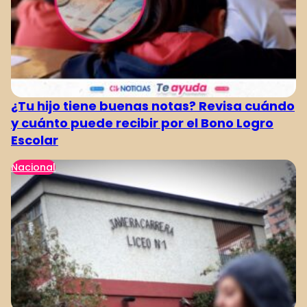
1
2
3
4
¿Tu hijo tiene buenas notas? Revisa cuándo
y cuánto puede recibir por el Bono Logro
Escolar
Nacional