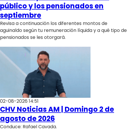
Programas
público y los pensionados en
septiembre
Club De La Comedia
Revisa a continuación los diferentes montos de
Contigo en Directo
aguinaldo según tu remuneración líquida y a qué tipo de
Plan Perfecto
pensionados se les otorgará.
El Tiempo
Sabingo
Todos Los Programas
02-08-2026 14:51
CHV Noticias AM | Domingo 2 de
agosto de 2026
Conduce: Rafael Cavada.