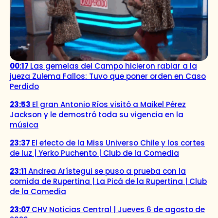
00:17
Las gemelas del Campo hicieron rabiar a la
jueza Zulema Fallos: Tuvo que poner orden en Caso
Perdido
23:53
El gran Antonio Ríos visitó a Maikel Pérez
Jackson y le demostró toda su vigencia en la
música
23:37
El efecto de la Miss Universo Chile y los cortes
de luz | Yerko Puchento | Club de la Comedia
23:11
Andrea Arístegui se puso a prueba con la
comida de Rupertina | La Picá de la Rupertina | Club
de la Comedia
23:07
CHV Noticias Central | Jueves 6 de agosto de