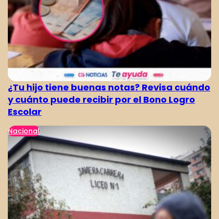
4
5
6
7
8
9
10
¿Tu hijo tiene buenas notas? Revisa cuándo
y cuánto puede recibir por el Bono Logro
Escolar
Nacional