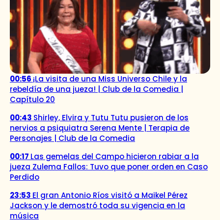
00:56
¡La visita de una Miss Universo Chile y la
rebeldía de una jueza! | Club de la Comedia |
Capítulo 20
00:43
Shirley, Elvira y Tutu Tutu pusieron de los
nervios a psiquiatra Serena Mente | Terapia de
Personajes | Club de la Comedia
00:17
Las gemelas del Campo hicieron rabiar a la
jueza Zulema Fallos: Tuvo que poner orden en Caso
Perdido
23:53
El gran Antonio Ríos visitó a Maikel Pérez
Jackson y le demostró toda su vigencia en la
música