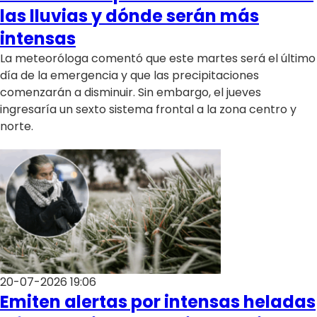
Club De La Comedia
las lluvias y dónde serán más
Contigo en Directo
intensas
Plan Perfecto
La meteoróloga comentó que este martes será el último
El Tiempo
día de la emergencia y que las precipitaciones
comenzarán a disminuir. Sin embargo, el jueves
Sabingo
ingresaría un sexto sistema frontal a la zona centro y
Todos Los Programas
norte.
20-07-2026 19:06
Emiten alertas por intensas heladas