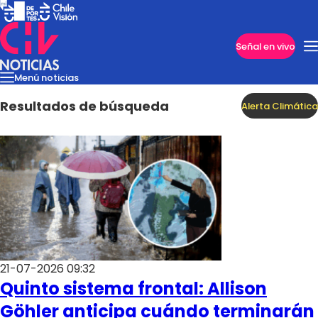
Imperdibles
Señal en vivo
Menú noticias
Internacional
Reportajes
Cazanoticias
Economía
Casos poli
Nacional
Resultados de búsqueda
Alerta Climática
21-07-2026 09:32
Quinto sistema frontal: Allison
Programas
Göhler anticipa cuándo terminarán