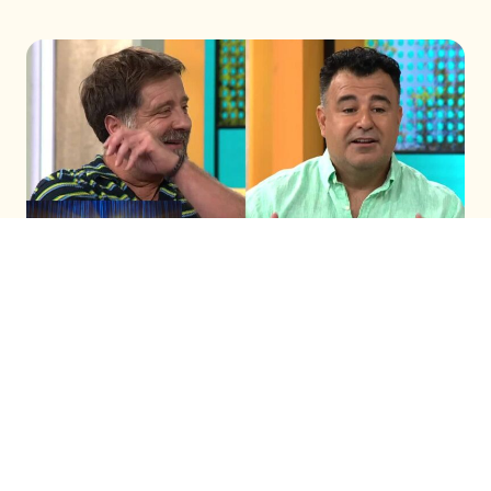
Los actores y comediantes visitaron el
estudio de Contigo en la Mañana para
comentar lo que será el debut del estelar el
sábado 7 de marzo, adelantando que la obra
se llamará: “Y se nos vino marzo”.
A solo un día de que se estrene
Teatro en
Chilevisión
,
Kurt Carrera y
Marcial Tagle