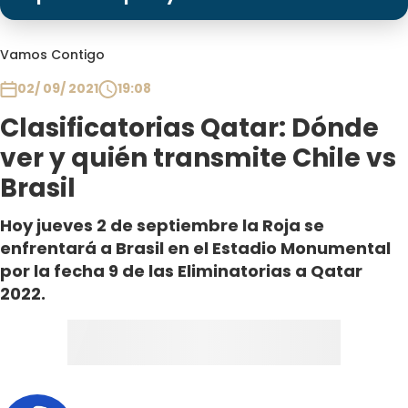
Programas
Club De La Comedia
Vamos Contigo
Contigo en Directo
02/ 09/ 2021
19:08
Plan Perfecto
Clasificatorias Qatar: Dónde
El Tiempo
ver y quién transmite Chile vs
Sabingo
Brasil
Todos Los Programas
Hoy jueves 2 de septiembre la Roja se
enfrentará a Brasil en el Estadio Monumental
por la fecha 9 de las Eliminatorias a Qatar
2022.