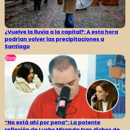
¿Vuelve la lluvia a la capital?: A esta hora
podrían volver las precipitaciones a
Santiago
Show
“No está ahí por pena”: La potente
reflexión de Lucho Miranda tras dichos de