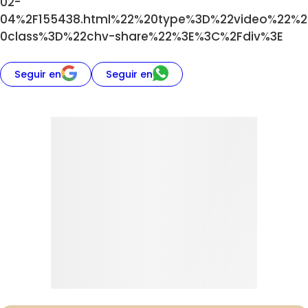
02-
04%2F155438.html%22%20type%3D%22video%22%2
0class%3D%22chv-share%22%3E%3C%2Fdiv%3E
Seguir en
Seguir en