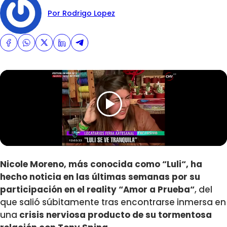
Por Rodrigo Lopez
Nicole Moreno, más conocida como “
Luli
“, ha
hecho noticia en las últimas semanas por su
participación en el reality “
Amor a Prueba
“
, del
que salió súbitamente tras encontrarse inmersa en
una
crisis nerviosa producto de su tormentosa