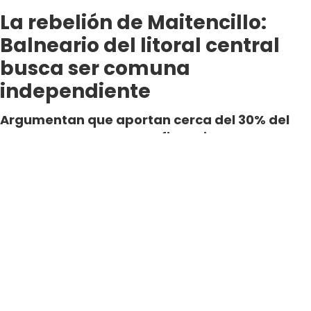
La rebelión de Maitencillo:
Balneario del litoral central
busca ser comuna
independiente
Argumentan que aportan cerca del 30% del
presupuesto con que se financia ese
municipio, pero que éste, solo retribuye en
inversión apenas el 2,2% de ese monto.
Por Fernanda Valdenegro
Periodista Digital