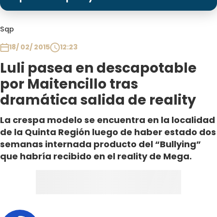
Programas
Club De La Comedia
Sqp
Contigo en Directo
18/ 02/ 2015
12:23
Plan Perfecto
Luli pasea en descapotable
El Tiempo
por Maitencillo tras
Sabingo
dramática salida de reality
Todos Los Programas
La crespa modelo se encuentra en la localidad
de la Quinta Región luego de haber estado dos
semanas internada producto del “Bullying”
que habría recibido en el reality de Mega.