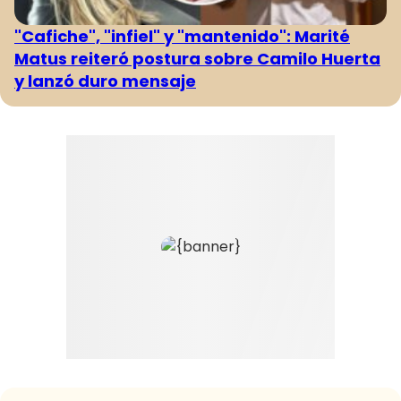
"Cafiche", "infiel" y "mantenido": Marité
Matus reiteró postura sobre Camilo Huerta
y lanzó duro mensaje