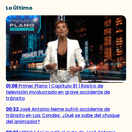
Lo Último
01:06
Primer Plano | Capítulo 81 | Rostro de
televisión involucrado en grave accidente de
tránsito
00:32
José Antonio Neme sufrió accidente de
tránsito en Las Condes: ¿Qué se sabe del choque
del animador?