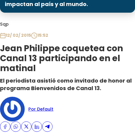
Programas
impactan al país y al mundo.
Club De La Comedia
Sqp
Contigo en Directo
Plan Perfecto
12/ 02/ 2015
15:52
El Tiempo
Jean Philippe coquetea con
Sabingo
Canal 13 participando en el
Todos Los Programas
matinal
El periodista asistió como invitado de honor al
programa Bienvenidos de Canal 13.
Por Default