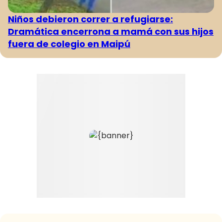
Niños debieron correr a refugiarse:
Dramática encerrona a mamá con sus hijos
fuera de colegio en Maipú