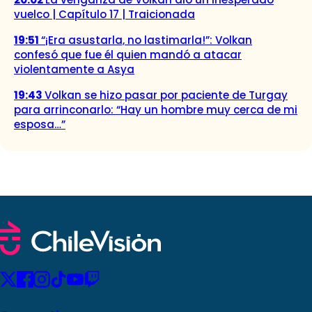
vuelco | Capítulo 17 | Traicionada
19:51
“¡Era asustarla, no lastimarla!”: Volkan
confesó que fue él quien mandó a atacar
violentamente a Asya
19:43
Volkan se hizo pasar por paciente de Turgay
para arrinconarlo: “Hay un hombre muy cerca de mi
esposa…”