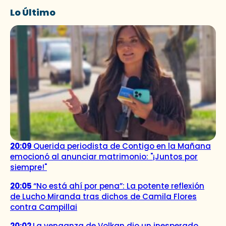
Lo Último
20:09
Querida periodista de Contigo en la Mañana
emocionó al anunciar matrimonio: "¡Juntos por
siempre!"
20:05
“No está ahí por pena”: La potente reflexión
de Lucho Miranda tras dichos de Camila Flores
contra Campillai
20:02
La venganza de Volkan dio un inesperado