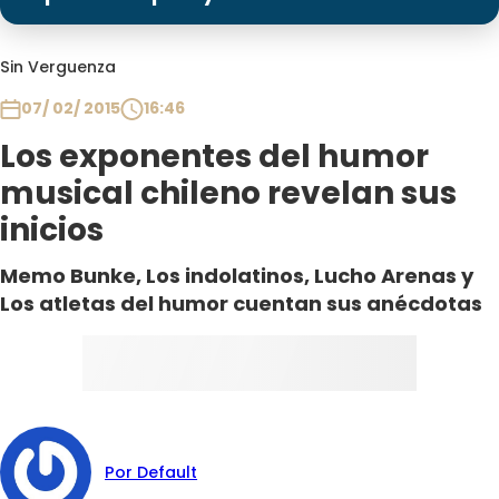
Programas
Club De La Comedia
Sin Verguenza
Contigo en Directo
07/ 02/ 2015
16:46
Plan Perfecto
Los exponentes del humor
El Tiempo
musical chileno revelan sus
Sabingo
inicios
Todos Los Programas
Memo Bunke, Los indolatinos, Lucho Arenas y
Los atletas del humor cuentan sus anécdotas
Por Default