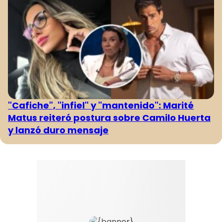
"Cafiche", "infiel" y "mantenido": Marité
Matus reiteró postura sobre Camilo Huerta
y lanzó duro mensaje