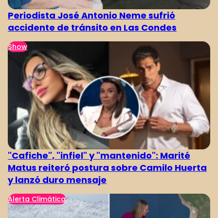
Periodista José Antonio Neme sufrió
accidente de tránsito en Las Condes
Show
"Cafiche", "infiel" y "mantenido": Marité
Matus reiteró postura sobre Camilo Huerta
y lanzó duro mensaje
Alerta Climática