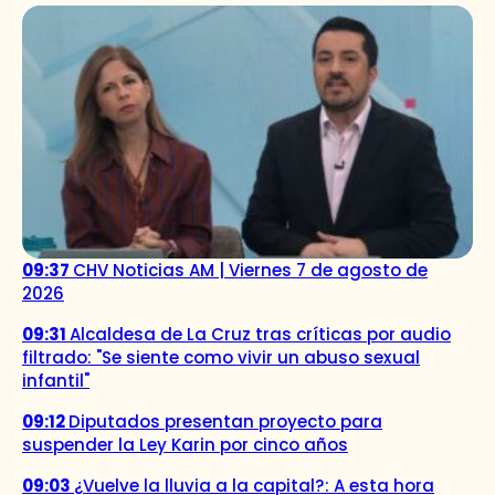
09:37
CHV Noticias AM | Viernes 7 de agosto de
2026
09:31
Alcaldesa de La Cruz tras críticas por audio
filtrado: "Se siente como vivir un abuso sexual
infantil"
09:12
Diputados presentan proyecto para
suspender la Ley Karin por cinco años
09:03
¿Vuelve la lluvia a la capital?: A esta hora