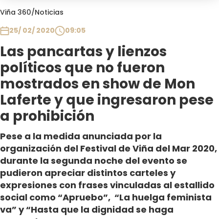
Club De La Comedia
Viña 360
/
Noticias
Contigo en Directo
25/ 02/ 2020
09:05
Plan Perfecto
Las pancartas y lienzos
El Tiempo
políticos que no fueron
Sabingo
Todos Los Programas
mostrados en show de Mon
Laferte y que ingresaron pese
a prohibición
Pese a la medida anunciada por la
organización del Festival de Viña del Mar 2020,
durante la segunda noche del evento se
pudieron apreciar distintos carteles y
expresiones con frases vinculadas al estallido
social como “Apruebo”, “La huelga feminista
va” y “Hasta que la dignidad se haga