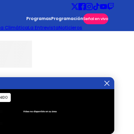
Programas
Programación
Señal en vivo
ta Climática
La Entrevista
Noticieros