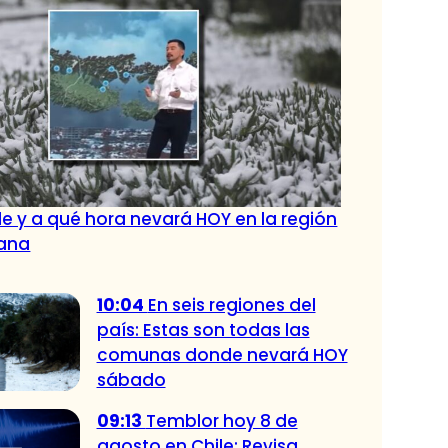
e y a qué hora nevará HOY en la región
tana
10:04
En seis regiones del
país: Estas son todas las
comunas donde nevará HOY
sábado
09:13
Temblor hoy 8 de
agosto en Chile: Revisa