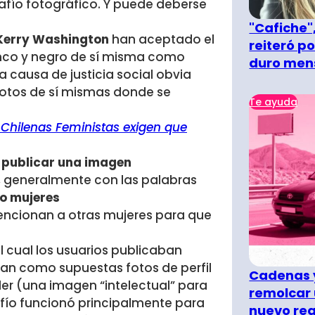
afío fotográfico. Y puede deberse
"Cafiche",
y Kerry Washington
han aceptado el
reiteró p
anco y negro de sí misma como
duro men
causa de justicia social obvia
 fotos de sí mismas donde se
Te ayuda
 Chilenas Feministas exigen que
a publicar una imagen
 generalmente con las palabras
o mujeres
ncionan a otras mujeres para que
l cual los usuarios publicaban
an como supuestas fotos de perfil
Cadenas y
der (una imagen “intelectual” para
remolcar 
afío funcionó principalmente para
nuevo re