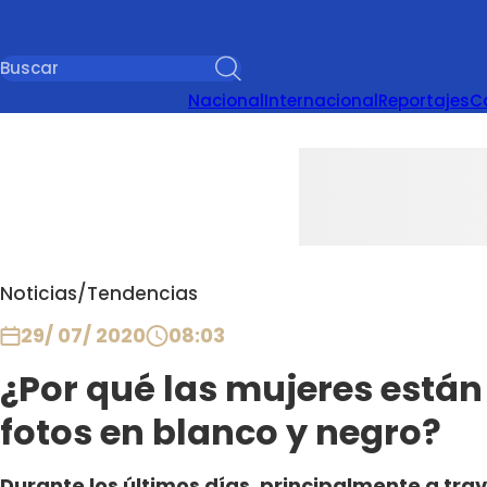
Nacional
Internacional
Reportajes
C
Noticias
/
Tendencias
29/ 07/ 2020
08:03
¿Por qué las mujeres está
fotos en blanco y negro?
Durante los últimos días, principalmente a tra