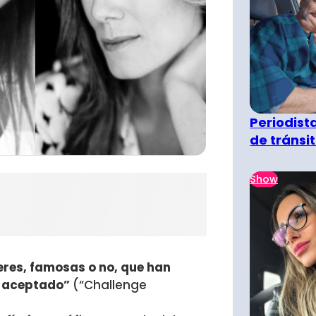
Periodist
de tránsi
Show
res, famosas o no, que han
o aceptado”
(“Challenge