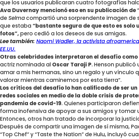
que los usuarios publicaran cuatro fotografías hal
Ava Duvernay mencionó eso en su publicación de 
de
Selma
compartió una sorprendente imagen de su 
que estaba
“bastante segura de que esto es solo
fotos”,
pero cedió a los deseos de sus amigas.
Lee también:
Naomi Wadler, la activista afroameric
EE.UU.
Otras celebridades interpretaron el desafío como
actriz nominada al
Oscar Taraji P
. Henson publicó u
amar a mis hermanas, sino un regalo y un víncul
valorar mientras caminemos por esta tierra”.
Los críticos del desafío lo han calificado de ser u
redes sociales en medio de la doble crisis de prote
pandemia de covid-19
. Quienes participaron defi
forma inofensiva de apoyar a sus amigos y tomar un
Entonces, otros han tratado de incorporar la justici
Después de compartir una imagen de sí misma, P
“Top Chef” y “Taste the Nation” de Hulu, incluyó c