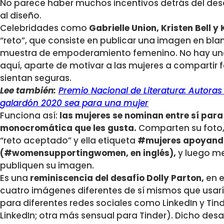
No parece haber muchos incentivos detrás del des
al diseño.
Celebridades como
Gabrielle Union, Kristen Bell 
“reto”, que consiste en publicar una imagen en bl
muestra de empoderamiento femenino. No hay una 
aquí, aparte de motivar a las mujeres a compartir
sientan seguras.
Lee también:
Premio Nacional de Literatura: Autoras
galardón 2020 sea para una mujer
Funciona así:
las mujeres se nominan entre sí par
monocromática que les gusta.
Comparten su foto,
“reto aceptado” y ella etiqueta
#mujeres apoyand
(#womensupportingwomen, en inglés),
y luego me
publiquen su imagen.
Es una
reminiscencia del desafío Dolly Parton,
en e
cuatro imágenes diferentes de sí mismos que usarí
para diferentes redes sociales como LinkedIn y Tin
LinkedIn; otra más sensual para Tinder). Dicho des