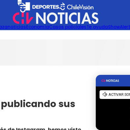
azanoticias
Economía
Casos policiales
Te ayuda
Show
Aler
n publicando sus
vés de Instagram, hemos visto