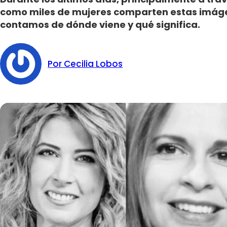
como miles de mujeres comparten estas imágen
contamos de dónde viene y qué significa.
Por Cecilia Lobos