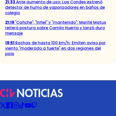
21:33
Ante aumento de uso: Las Condes estrenó
detector de humo de vaporizadores en baños de
colegio
21:19
"Cafiche", "infiel" y "mantenido": Marité Matus
reiteró postura sobre Camilo Huerta y lanzó duro
mensaje
19:51
Rachas de hasta 100 km/h: Emiten aviso por
viento "moderado a fuerte" en dos regiones del
país