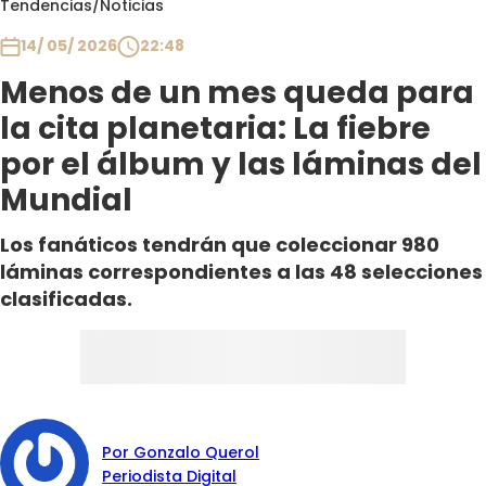
Tendencias
/
Noticias
Club De La Comedia
Contigo en Directo
14/ 05/ 2026
22:48
Plan Perfecto
Menos de un mes queda para
El Tiempo
la cita planetaria: La fiebre
Sabingo
por el álbum y las láminas del
Todos Los Programas
Mundial
Los fanáticos tendrán que coleccionar 980
láminas correspondientes a las 48 selecciones
clasificadas.
Por Gonzalo Querol
Periodista Digital