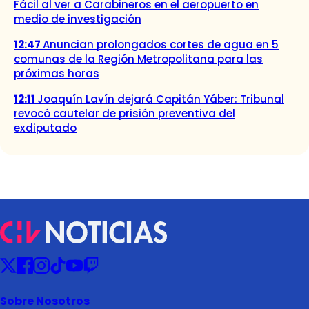
Fácil al ver a Carabineros en el aeropuerto en
medio de investigación
12:47
Anuncian prolongados cortes de agua en 5
comunas de la Región Metropolitana para las
próximas horas
12:11
Joaquín Lavín dejará Capitán Yáber: Tribunal
revocó cautelar de prisión preventiva del
exdiputado
Sobre Nosotros