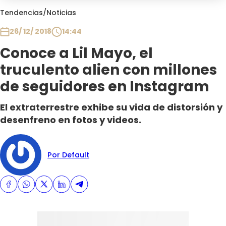
Club De La Comedia
Tendencias
/
Noticias
Contigo en Directo
26/ 12/ 2018
14:44
Plan Perfecto
Conoce a Lil Mayo, el
El Tiempo
truculento alien con millones
Sabingo
Todos Los Programas
de seguidores en Instagram
El extraterrestre exhibe su vida de distorsión y
desenfreno en fotos y videos.
Por Default