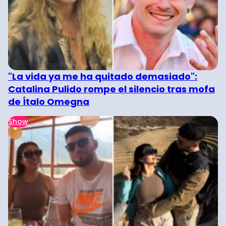
"La vida ya me ha quitado demasiado":
Catalina Pulido rompe el silencio tras mofa
de Ítalo Omegna
Show