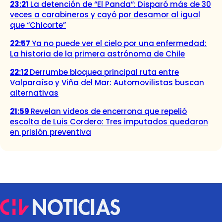
23:21
La detención de “El Panda”: Disparó más de 30
veces a carabineros y cayó por desamor al igual
que “Chicorte”
22:57
Ya no puede ver el cielo por una enfermedad:
La historia de la primera astrónoma de Chile
22:12
Derrumbe bloquea principal ruta entre
Valparaíso y Viña del Mar: Automovilistas buscan
alternativas
21:59
Revelan videos de encerrona que repelió
escolta de Luis Cordero: Tres imputados quedaron
en prisión preventiva