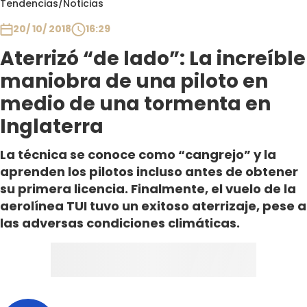
Tendencias
/
Noticias
Club De La Comedia
Contigo en Directo
20/ 10/ 2018
16:29
Plan Perfecto
Aterrizó “de lado”: La increíble
El Tiempo
maniobra de una piloto en
Sabingo
medio de una tormenta en
Todos Los Programas
Inglaterra
La técnica se conoce como “cangrejo” y la
aprenden los pilotos incluso antes de obtener
su primera licencia. Finalmente, el vuelo de la
aerolínea TUI tuvo un exitoso aterrizaje, pese a
las adversas condiciones climáticas.