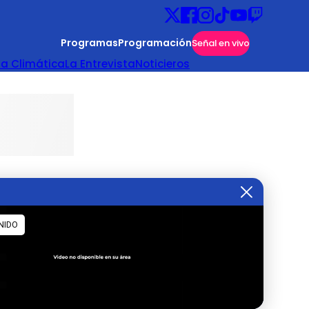
Programas
Programación
Señal en vivo
ta Climática
La Entrevista
Noticieros