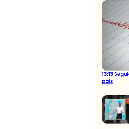
13:13
Seguid
país