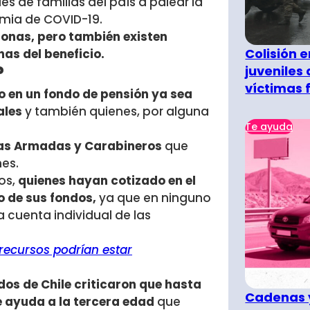
s de familias del país a palear la
emia de COVID-19.
sonas, pero también existen
Colisión 
as del beneficio.
?
juveniles
víctimas 
 en un fondo de pensión ya sea
ales
y también quienes, por alguna
Te ayuda
zas Armadas y Carabineros
que
es.
os,
quienes hayan cotizado en el
 de sus fondos,
ya que en ninguno
 cuenta individual de las
s recursos podrían estar
dos de Chile
criticaron que hasta
Cadenas y
 ayuda a la tercera edad
que