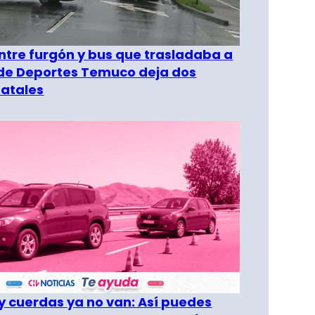
entre furgón y bus que trasladaba a
 de Deportes Temuco deja dos
fatales
 cuerdas ya no van: Así puedes