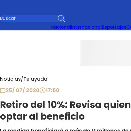
Nacional
Internacional
Reportajes
C
Noticias
/
Te ayuda
25/ 07/ 2020
17:50
Retiro del 10%: Revisa qui
optar al beneficio
La medida beneficiará a más de 11 millones de