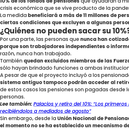
10% de los fondos de pensiones
que ayudarán a mile
crisis económica que se vive producto de la pand
La medida
beneficiará a más de 11 millones de per
ciertas condiciones que excluyen a algunas person
¿Quiénes no pueden sacar su 10%
Por una parte, las personas que
nunca han cotizado
porque son trabajadores independientes o inform
razón, nunca han trabajado.
También
quedan excluidos miembros de las Fuer
sólo hayan brindado funciones a ambas institucion
A pesar de que el proyecto incluyó a los pensionad
sistema antiguo tampoco podrán acceder al retiro
de estos casos las pensiones son pagadas desde la
personas.
Lee también:
Palacios y retiro del 10%: “Los primero
recibiéndolos a mediados de agosto”
Sin embargo, desde la
Unión Nacional de Pensiona
el momento no se ha establecido un mecanismo de