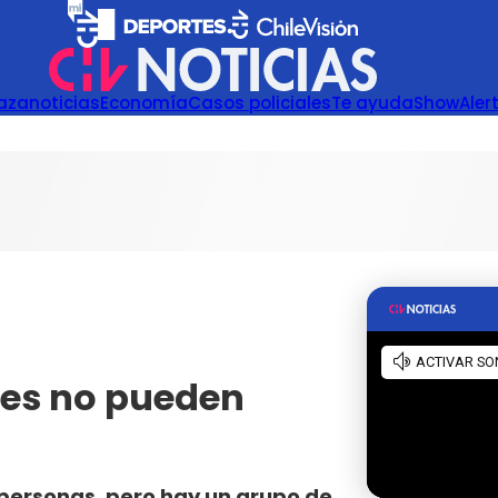
azanoticias
Economía
Casos policiales
Te ayuda
Show
Aler
enes no pueden
 personas, pero hay un grupo de