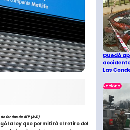
Quedó ape
accidente
Las Cond
Nacional
 de fondos de AFP (3:31)
ó la ley que permitirá el retiro del