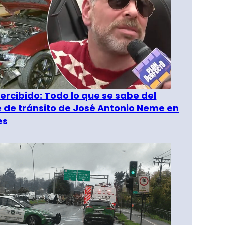
rcibido: Todo lo que se sabe del
 de tránsito de José Antonio Neme en
es