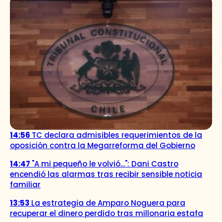
14:56
TC declara admisibles requerimientos de la
oposición contra la Megarreforma del Gobierno
14:47
"A mi pequeño le volvió...": Dani Castro
encendió las alarmas tras recibir sensible noticia
familiar
13:53
La estrategia de Amparo Noguera para
recuperar el dinero perdido tras millonaria estafa