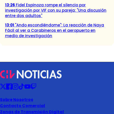
13:26
Fidel Espinoza rompe el silencio por
investigación por VIF con su pareja: "Una discusión
entre dos adultos"
13:01
"Ando escondiéndome": La reacción de Naya
Fácil al ver a Carabineros en el aeropuerto en
medio de investigación
Sobre Nosotros
Contacto Comercial
Zonas de Transmisión Digital