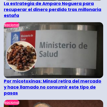
La estrategia de Amparo Noguera para
recuperar el dinero perdido tras millonaria
estafa
Nacional
Por micotoxinas: Minsal retira del mercado
y hace llamado no consumir este tipo de
pasas
Nacional