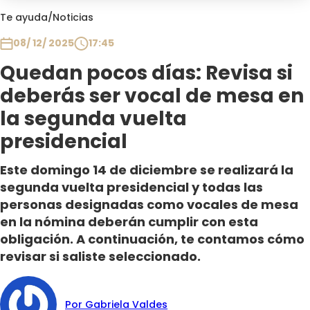
Club De La Comedia
Te ayuda
/
Noticias
Contigo en Directo
08/ 12/ 2025
17:45
Plan Perfecto
Quedan pocos días: Revisa si
El Tiempo
deberás ser vocal de mesa en
Sabingo
Todos Los Programas
la segunda vuelta
presidencial
Este domingo 14 de diciembre se realizará la
segunda vuelta presidencial y todas las
personas designadas como vocales de mesa
en la nómina deberán cumplir con esta
obligación. A continuación, te contamos cómo
revisar si saliste seleccionado.
Por Gabriela Valdes