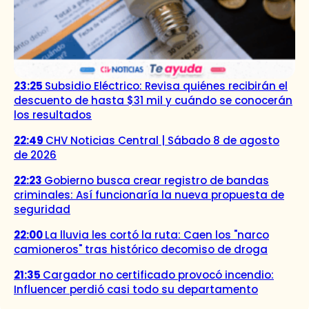
23:25
Subsidio Eléctrico: Revisa quiénes recibirán el
descuento de hasta $31 mil y cuándo se conocerán
los resultados
22:49
CHV Noticias Central | Sábado 8 de agosto
de 2026
22:23
Gobierno busca crear registro de bandas
criminales: Así funcionaría la nueva propuesta de
seguridad
22:00
La lluvia les cortó la ruta: Caen los "narco
camioneros" tras histórico decomiso de droga
21:35
Cargador no certificado provocó incendio:
Influencer perdió casi todo su departamento