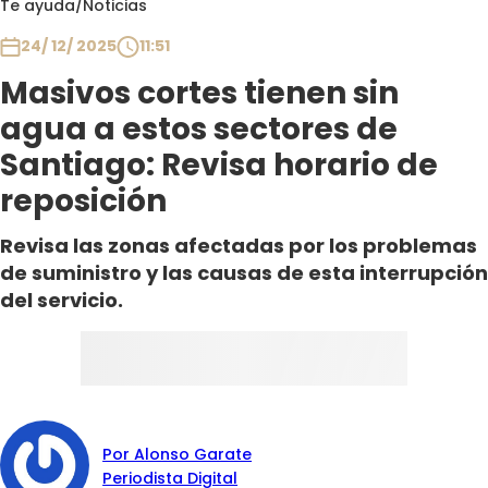
Te ayuda
/
Noticias
Club De La Comedia
Contigo en Directo
24/ 12/ 2025
11:51
Plan Perfecto
Masivos cortes tienen sin
El Tiempo
agua a estos sectores de
Sabingo
Santiago: Revisa horario de
Todos Los Programas
reposición
Revisa las zonas afectadas por los problemas
de suministro y las causas de esta interrupción
del servicio.
Por Alonso Garate
Periodista Digital