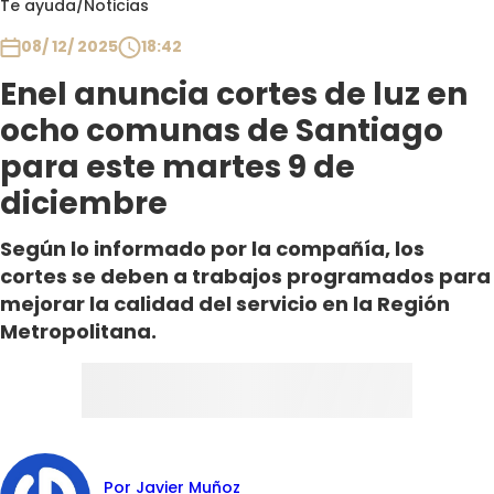
Te ayuda
/
Noticias
Club De La Comedia
Contigo en Directo
08/ 12/ 2025
18:42
Plan Perfecto
Enel anuncia cortes de luz en
El Tiempo
ocho comunas de Santiago
Sabingo
para este martes 9 de
Todos Los Programas
diciembre
Según lo informado por la compañía, los
cortes se deben a trabajos programados para
mejorar la calidad del servicio en la Región
Metropolitana.
Por Javier Muñoz