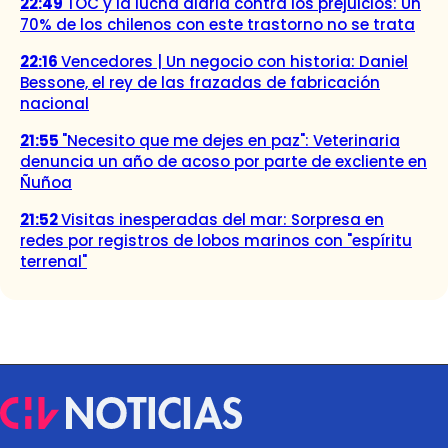
22:49
TOC y la lucha diaria contra los prejuicios: Un
70% de los chilenos con este trastorno no se trata
22:16
Vencedores | Un negocio con historia: Daniel
Bessone, el rey de las frazadas de fabricación
nacional
21:55
"Necesito que me dejes en paz": Veterinaria
denuncia un año de acoso por parte de excliente en
Ñuñoa
21:52
Visitas inesperadas del mar: Sorpresa en
redes por registros de lobos marinos con "espíritu
terrenal"