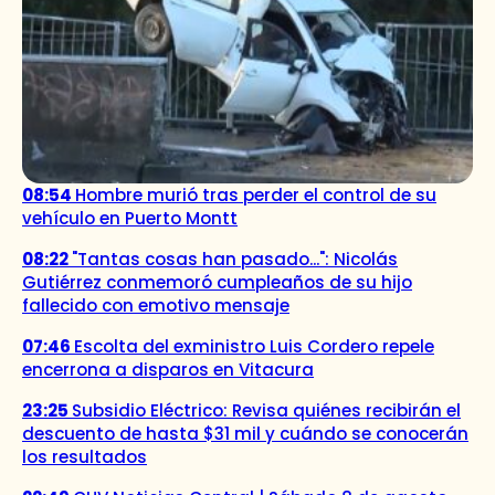
08:54
Hombre murió tras perder el control de su
vehículo en Puerto Montt
08:22
"Tantas cosas han pasado...": Nicolás
Gutiérrez conmemoró cumpleaños de su hijo
fallecido con emotivo mensaje
07:46
Escolta del exministro Luis Cordero repele
encerrona a disparos en Vitacura
23:25
Subsidio Eléctrico: Revisa quiénes recibirán el
descuento de hasta $31 mil y cuándo se conocerán
los resultados