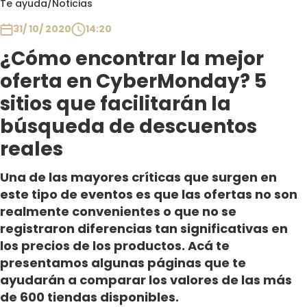
Te ayuda
/
Noticias
Club De La Comedia
Contigo en Directo
31/ 10/ 2020
14:20
Plan Perfecto
¿Cómo encontrar la mejor
El Tiempo
oferta en CyberMonday? 5
Sabingo
sitios que facilitarán la
Todos Los Programas
búsqueda de descuentos
reales
Una de las mayores críticas que surgen en
este tipo de eventos es que las ofertas no son
realmente convenientes o que no se
registraron diferencias tan significativas en
los precios de los productos. Acá te
presentamos algunas páginas que te
ayudarán a comparar los valores de las más
de 600 tiendas disponibles.