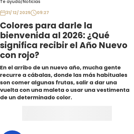
Te ayuda
/
Noticias
Club De La Comedia
Contigo en Directo
31/ 12/ 2025
09:27
Plan Perfecto
Colores para darle la
El Tiempo
bienvenida al 2026: ¿Qué
Sabingo
significa recibir el Año Nuevo
Todos Los Programas
con rojo?
En el arribo de un nuevo año, mucha gente
recurre a cábalas, donde las más habituales
son comer algunas frutas, salir a dar una
vuelta con una maleta o usar una vestimenta
de un determinado color.