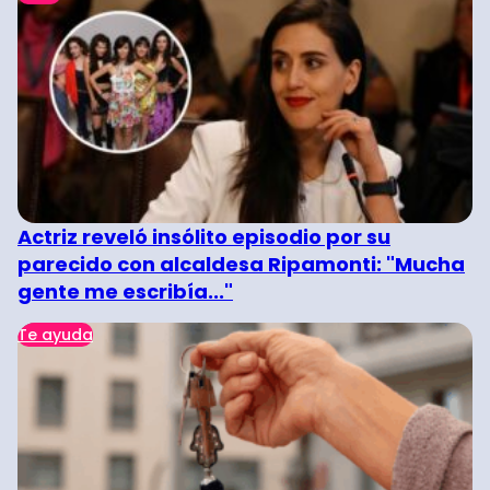
Actriz reveló insólito episodio por su
parecido con alcaldesa Ripamonti: "Mucha
gente me escribía..."
Te ayuda