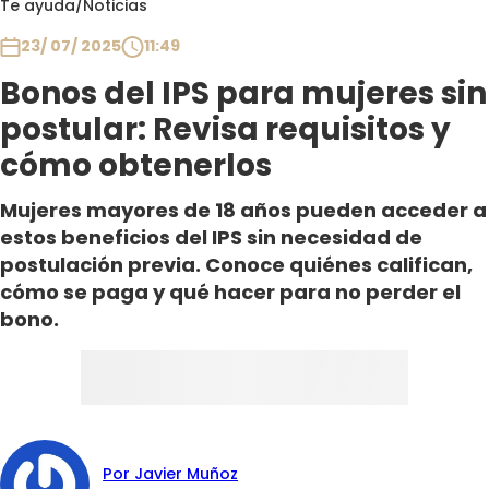
Te ayuda
/
Noticias
Club De La Comedia
Contigo en Directo
23/ 07/ 2025
11:49
Plan Perfecto
Bonos del IPS para mujeres sin
El Tiempo
postular: Revisa requisitos y
Sabingo
cómo obtenerlos
Todos Los Programas
Mujeres mayores de 18 años pueden acceder a
estos beneficios del IPS sin necesidad de
postulación previa. Conoce quiénes califican,
cómo se paga y qué hacer para no perder el
bono.
Por Javier Muñoz