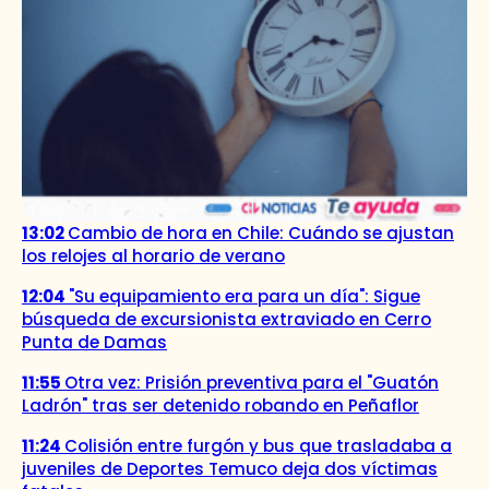
13:02
Cambio de hora en Chile: Cuándo se ajustan
los relojes al horario de verano
12:04
"Su equipamiento era para un día": Sigue
búsqueda de excursionista extraviado en Cerro
Punta de Damas
11:55
Otra vez: Prisión preventiva para el "Guatón
Ladrón" tras ser detenido robando en Peñaflor
11:24
Colisión entre furgón y bus que trasladaba a
juveniles de Deportes Temuco deja dos víctimas