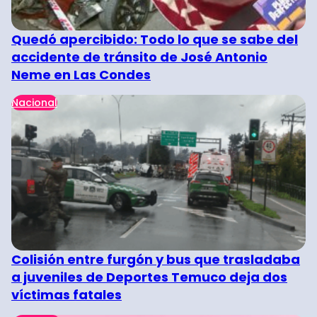
Quedó apercibido: Todo lo que se sabe del
accidente de tránsito de José Antonio
Neme en Las Condes
Nacional
Colisión entre furgón y bus que trasladaba
a juveniles de Deportes Temuco deja dos
víctimas fatales