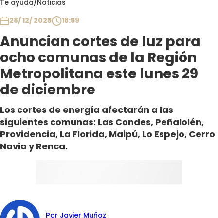
Te ayuda
/
Noticias
Club De La Comedia
Contigo en Directo
28/ 12/ 2025
18:59
Plan Perfecto
Anuncian cortes de luz para
El Tiempo
ocho comunas de la Región
Sabingo
Metropolitana este lunes 29
Todos Los Programas
de diciembre
Los cortes de energía afectarán a las
siguientes comunas: Las Condes, Peñalolén,
Providencia, La Florida, Maipú, Lo Espejo, Cerro
Navia y Renca.
Por Javier Muñoz