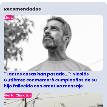
Recomendadas
Show
"Tantas cosas han pasado...": Nicolás
Gutiérrez conmemoró cumpleaños de su
hijo fallecido con emotivo mensaje
Alerta Climática