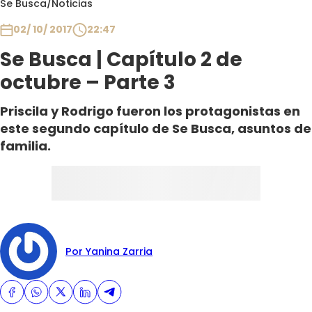
Se Busca
/
Noticias
Club De La Comedia
Contigo en Directo
02/ 10/ 2017
22:47
Plan Perfecto
Se Busca | Capítulo 2 de
El Tiempo
octubre – Parte 3
Sabingo
Priscila y Rodrigo fueron los protagonistas en
Todos Los Programas
este segundo capítulo de Se Busca, asuntos de
familia.
Por Yanina Zarria