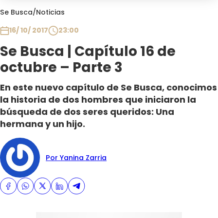
Club De La Comedia
Se Busca
/
Noticias
Contigo en Directo
16/ 10/ 2017
23:00
Plan Perfecto
Se Busca | Capítulo 16 de
El Tiempo
octubre – Parte 3
Sabingo
Todos Los Programas
En este nuevo capítulo de Se Busca, conocimos
la historia de dos hombres que iniciaron la
búsqueda de dos seres queridos: Una
hermana y un hijo.
Por Yanina Zarria