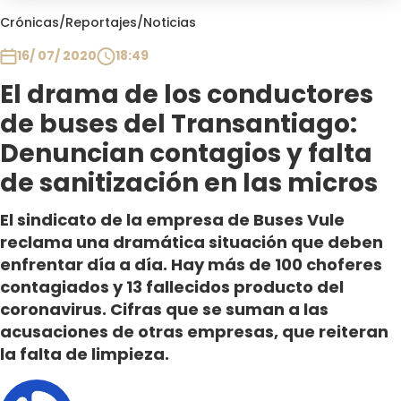
Club De La Comedia
Crónicas
/
Reportajes
/
Noticias
Contigo en Directo
16/ 07/ 2020
18:49
Plan Perfecto
El drama de los conductores
El Tiempo
de buses del Transantiago:
Sabingo
Todos Los Programas
Denuncian contagios y falta
de sanitización en las micros
El sindicato de la empresa de Buses Vule
reclama una dramática situación que deben
enfrentar día a día. Hay más de 100 choferes
contagiados y 13 fallecidos producto del
coronavirus. Cifras que se suman a las
acusaciones de otras empresas, que reiteran
la falta de limpieza.