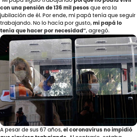
“Mi papá siguió trabajando
porque no podía vivir
con una pensión de 136 mil pesos
que era la
jubilación de él. Por ende, mi papá tenía que seguir
trabajando. No lo hacía por gusto,
mi papá lo
tenía que hacer por necesidad”
, agregó.
A pesar de sus 67 años,
el coronavirus no impidió