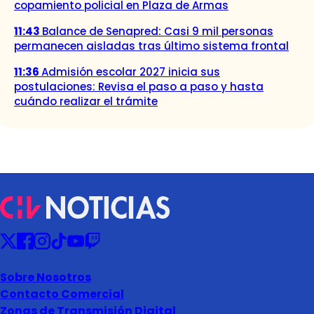
copamiento policial en Plaza de Armas
11:43
Balance de Senapred: Casi 9 mil personas
permanecen aisladas tras último sistema frontal
11:36
Admisión escolar 2027 inicia sus
postulaciones: Revisa el paso a paso y hasta
cuándo realizar el trámite
Sobre Nosotros
Contacto Comercial
Zonas de Transmisión Digital