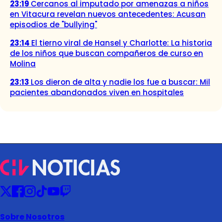
23:19
Cercanos al imputado por amenazas a niños
en Vitacura revelan nuevos antecedentes: Acusan
episodios de "bullying"
23:14
El tierno viral de Hansel y Charlotte: La historia
de los niños que buscan compañeros de curso en
Molina
23:13
Los dieron de alta y nadie los fue a buscar: Mil
pacientes abandonados viven en hospitales
Sobre Nosotros