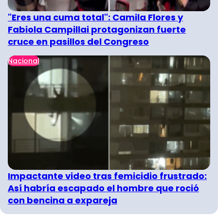
"Eres una cuma total": Camila Flores y
Fabiola Campillai protagonizan fuerte
cruce en pasillos del Congreso
Nacional
Impactante video tras femicidio frustrado:
Así habría escapado el hombre que roció
con bencina a expareja