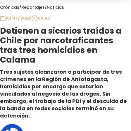
Club De La Comedia
Crónicas
/
Reportajes
/
Noticias
Contigo en Directo
15/ 07/ 2020
00:47
Plan Perfecto
Detienen a sicarios traídos a
El Tiempo
Chile por narcotraficantes
Sabingo
Todos Los Programas
tras tres homicidios en
Calama
Tres sujetos alcanzaron a participar de tres
crímenes en la Región de Antofagasta,
homicidios por encargo que estarían
vinculados al negocio de las drogas. Sin
embargo, el trabajo de la PDI y el descuido de
la banda en redes sociales terminó en su
detención.