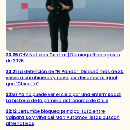
23:26
CHV Noticias Central | Domingo 9 de agosto
de 2026
23:21
La detención de “El Panda”: Disparó más de 30
veces a carabineros y cayó por desamor al igual
que “Chicorte”
22:57
Ya no puede ver el cielo por una enfermedad:
La historia de la primera astrónoma de Chile
22:12
Derrumbe bloquea principal ruta entre
Valparaíso y Viña del Mar: Automovilistas buscan
alternativas