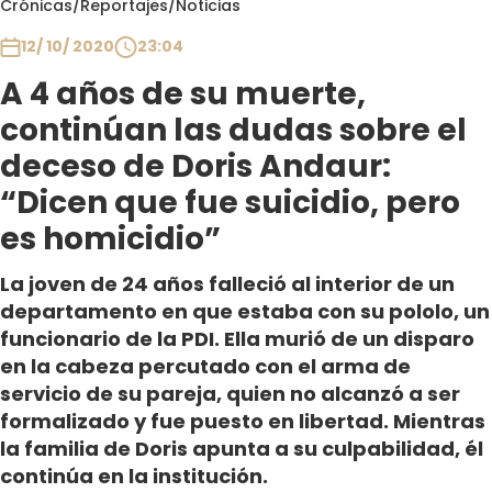
Crónicas
/
Reportajes
/
Noticias
Club De La Comedia
Contigo en Directo
12/ 10/ 2020
23:04
Plan Perfecto
A 4 años de su muerte,
El Tiempo
continúan las dudas sobre el
Sabingo
deceso de Doris Andaur:
Todos Los Programas
“Dicen que fue suicidio, pero
es homicidio”
La joven de 24 años falleció al interior de un
departamento en que estaba con su pololo, un
funcionario de la PDI. Ella murió de un disparo
en la cabeza percutado con el arma de
servicio de su pareja, quien no alcanzó a ser
formalizado y fue puesto en libertad. Mientras
la familia de Doris apunta a su culpabilidad, él
continúa en la institución.