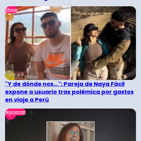
Show
"Y de dónde nos...": Pareja de Naya Fácil
expone a usuario tras polémica por gastos
en viaje a Perú
Nacional