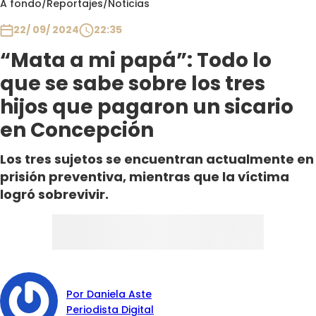
A fondo
/
Reportajes
/
Noticias
Club De La Comedia
Contigo en Directo
22/ 09/ 2024
22:35
Plan Perfecto
“Mata a mi papá”: Todo lo
El Tiempo
que se sabe sobre los tres
Sabingo
hijos que pagaron un sicario
Todos Los Programas
en Concepción
Los tres sujetos se encuentran actualmente en
prisión preventiva, mientras que la víctima
logró sobrevivir.
Por Daniela Aste
Periodista Digital