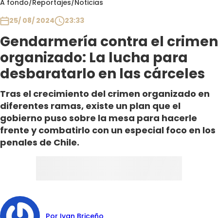
A fondo
/
Reportajes
/
Noticias
Club De La Comedia
Contigo en Directo
25/ 08/ 2024
23:33
Plan Perfecto
Gendarmería contra el crimen
El Tiempo
organizado: La lucha para
Sabingo
desbaratarlo en las cárceles
Todos Los Programas
Tras el crecimiento del crimen organizado en
diferentes ramas, existe un plan que el
gobierno puso sobre la mesa para hacerle
frente y combatirlo con un especial foco en los
penales de Chile.
Por Ivan Briceño