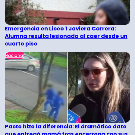
Emergencia en Liceo 1 Javiera Carrera:
Alumna resulta lesionada al caer desde un
cuarto piso
Nacional
Pacto hizo la diferencia: El dramático dato
que entregó mamá tras encerrona con sus