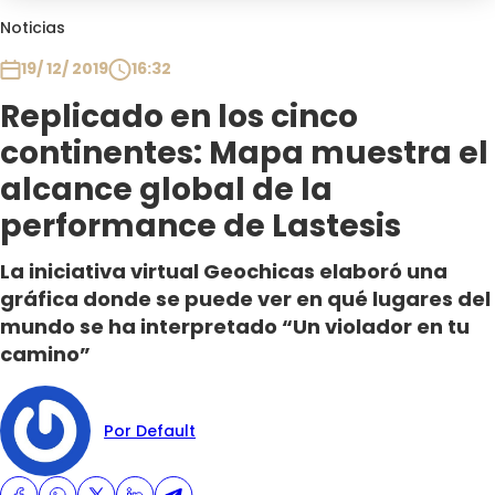
Club De La Comedia
Noticias
Contigo en Directo
19/ 12/ 2019
16:32
Plan Perfecto
Replicado en los cinco
El Tiempo
continentes: Mapa muestra el
Sabingo
Todos Los Programas
alcance global de la
performance de Lastesis
La iniciativa virtual Geochicas elaboró una
gráfica donde se puede ver en qué lugares del
mundo se ha interpretado “Un violador en tu
camino”
Por Default