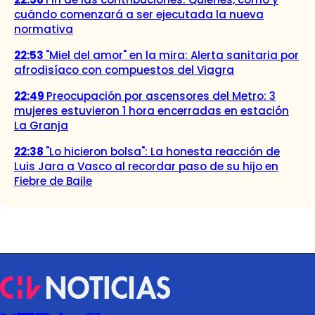
cuándo comenzará a ser ejecutada la nueva
normativa
22:53
"Miel del amor" en la mira: Alerta sanitaria por
afrodisíaco con compuestos del Viagra
22:49
Preocupación por ascensores del Metro: 3
mujeres estuvieron 1 hora encerradas en estación
La Granja
22:38
"Lo hicieron bolsa": La honesta reacción de
Luis Jara a Vasco al recordar paso de su hijo en
Fiebre de Baile