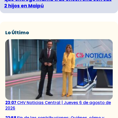
2 hijos en Maipú
Lo Último
23:07
CHV Noticias Central | Jueves 6 de agosto de
2026
22:58
Fin de las contribuciones: Quiénes, cómo y