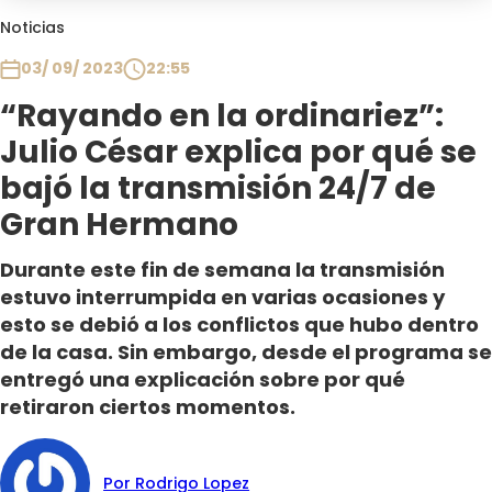
Club De La Comedia
Noticias
Contigo en Directo
03/ 09/ 2023
22:55
Plan Perfecto
“Rayando en la ordinariez”:
El Tiempo
Julio César explica por qué se
Sabingo
Todos Los Programas
bajó la transmisión 24/7 de
Gran Hermano
Durante este fin de semana la transmisión
estuvo interrumpida en varias ocasiones y
esto se debió a los conflictos que hubo dentro
de la casa. Sin embargo, desde el programa se
entregó una explicación sobre por qué
retiraron ciertos momentos.
Por Rodrigo Lopez