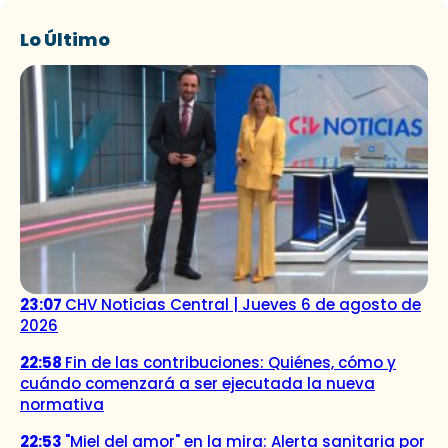
Lo Último
23:07
CHV Noticias Central | Jueves 6 de agosto de
2026
22:58
Fin de las contribuciones: Quiénes, cómo y
cuándo comenzará a ser ejecutada la nueva
normativa
22:53
"Miel del amor" en la mira: Alerta sanitaria por