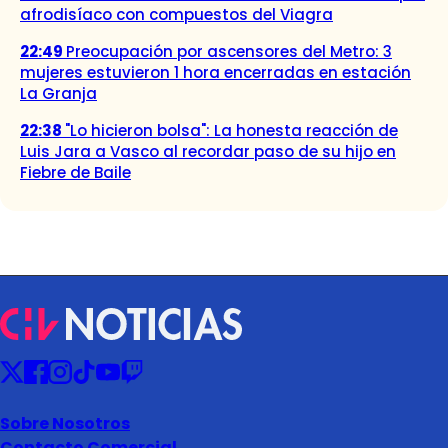
afrodisíaco con compuestos del Viagra
22:49
Preocupación por ascensores del Metro: 3
mujeres estuvieron 1 hora encerradas en estación
La Granja
22:38
"Lo hicieron bolsa": La honesta reacción de
Luis Jara a Vasco al recordar paso de su hijo en
Fiebre de Baile
Sobre Nosotros
Contacto Comercial