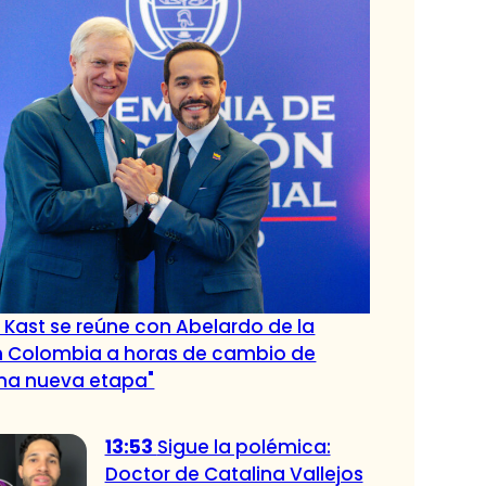
. Kast se reúne con Abelardo de la
en Colombia a horas de cambio de
na nueva etapa"
13:53
Sigue la polémica:
Doctor de Catalina Vallejos