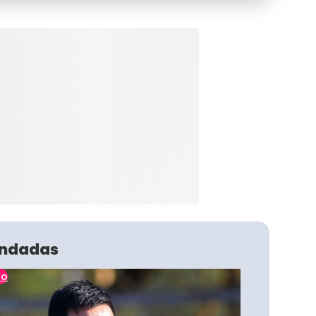
ndadas
no