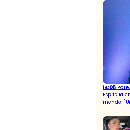
14:05
Pdte
Espriella 
mando: "U