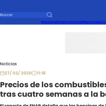
Nacional
Internacional
Reportajes
C
Noticias
27/ 02/ 2020
11:18
Precios de los combustible
tras cuatro semanas a la b
El reporte de ENAP detalla que las bencinas de