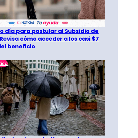
o día para postular al Subsidio de
 Revisa cómo acceder a los casi $7
del beneficio
tica