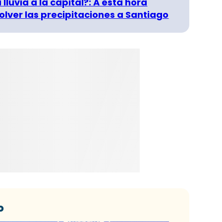
 lluvia a la capital?: A esta hora
olver las precipitaciones a Santiago
o