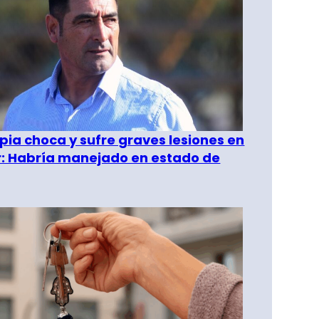
pia choca y sufre graves lesiones en
r: Habría manejado en estado de