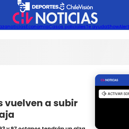
azanoticias
Economía
Casos policiales
Te ayuda
Show
Aler
s vuelven a subir
aja
 93 y 97 octanos tendrán un alza