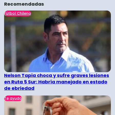
Recomendadas
Fútbol Chileno
Nelson Tapia choca y sufre graves lesiones
en Ruta 5 Sur: Habría manejado en estado
de ebriedad
Te ayuda