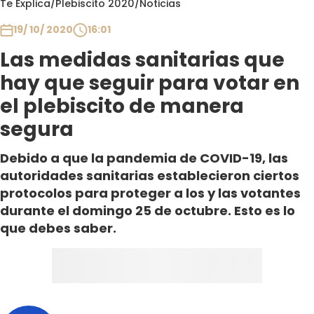
Te Explica
/
Plebiscito 2020
/
Noticias
Club De La Comedia
Contigo en Directo
19/ 10/ 2020
16:01
Plan Perfecto
Las medidas sanitarias que
El Tiempo
hay que seguir para votar en
Sabingo
el plebiscito de manera
Todos Los Programas
segura
Debido a que la pandemia de COVID-19, las
autoridades sanitarias establecieron ciertos
protocolos para proteger a los y las votantes
durante el domingo 25 de octubre. Esto es lo
que debes saber.