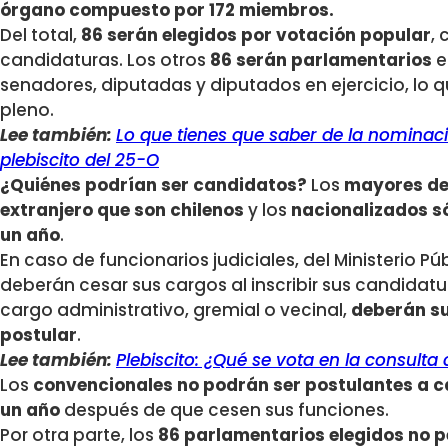
órgano compuesto por 172 miembros.
Del total,
86 serán elegidos por votación popular
,
candidaturas. Los otros
86 serán parlamentarios
e
senadores, diputadas y diputados en ejercicio, l
pleno.
Lee también:
Lo que tienes que saber de la nominac
plebiscito del 25-O
¿Quiénes podrían ser candidatos?
Los
mayores de
extranjero que son chilenos
y los
nacionalizados só
un año
.
En caso de funcionarios judiciales, del Ministerio P
deberán cesar sus cargos al inscribir sus candida
cargo administrativo, gremial o vecinal,
deberán su
postular
.
Lee también:
Plebiscito: ¿Qué se vota en la consult
Los
convencionales no podrán ser postulantes a c
un año
después de que cesen sus funciones.
Por otra parte, los
86 parlamentarios elegidos no p