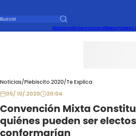
Nacional
Internacional
Reportajes
C
Noticias
/
Plebiscito 2020
/
Te Explica
05/ 10/ 2020
20:04
Convención Mixta Constituc
quiénes pueden ser electos
conformarían