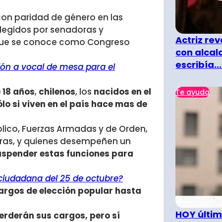
 con paridad de género en las
legidos por senadoras y
Actriz rev
o que se conoce como Congreso
con alcal
escribía...
ión a vocal de mesa para el
 18 años
,
chilenos
, los
nacidos en el
Te ayuda
lo si viven en el país hace mas de
úblico, Fuerzas Armadas y de Orden,
turas, y quienes desempeñen un
spender estas funciones para
a ciudadana del 25 de octubre?
argos de elección popular hasta
HOY últim
erderán sus cargos, pero sí