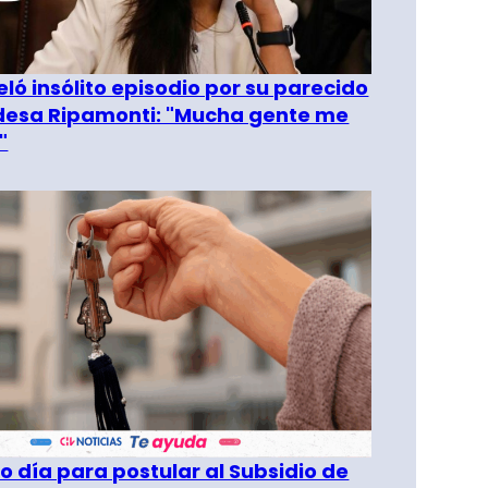
eló insólito episodio por su parecido
desa Ripamonti: "Mucha gente me
"
o día para postular al Subsidio de