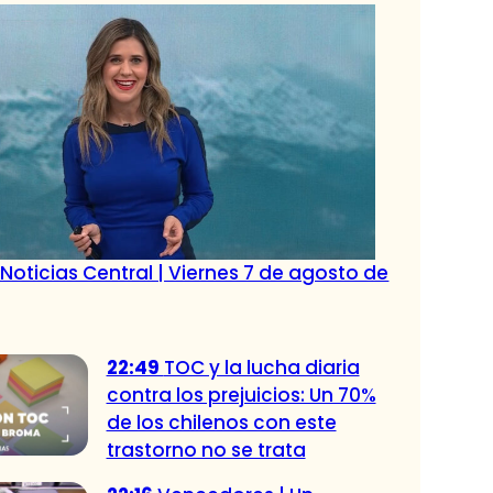
Noticias Central | Viernes 7 de agosto de
22:49
TOC y la lucha diaria
contra los prejuicios: Un 70%
de los chilenos con este
trastorno no se trata