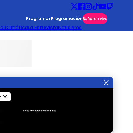
Programas
Programación
Señal en vivo
ta Climática
La Entrevista
Noticieros