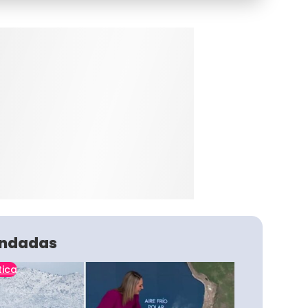
ndadas
tica