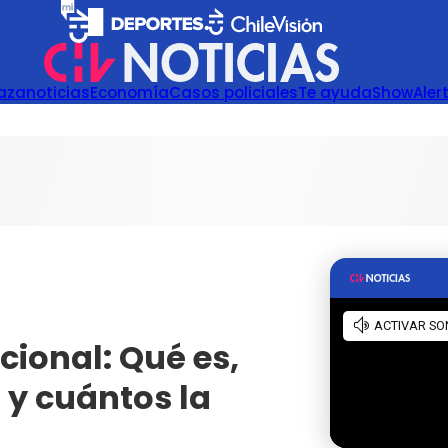
azanoticias
Economía
Casos policiales
Te ayuda
Show
Aler
ional: Qué es,
 y cuántos la