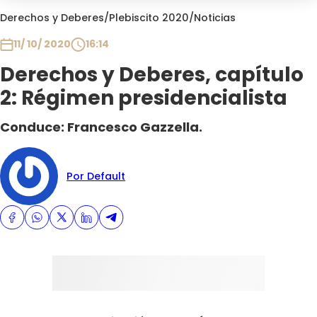
Club De La Comedia
Derechos y Deberes
/
Plebiscito 2020
/
Noticias
Contigo en Directo
11/ 10/ 2020
16:14
Plan Perfecto
Derechos y Deberes, capítulo
El Tiempo
2: Régimen presidencialista
Sabingo
Todos Los Programas
Conduce: Francesco Gazzella.
Por Default