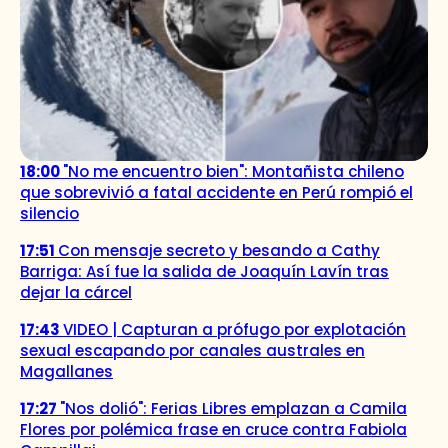
18:00
"No me encuentro bien": Montañista chileno
que sobrevivió a fatal accidente en Perú rompió el
silencio
17:51
Con mensaje secreto y besando a Cathy
Barriga: Así fue la salida de Joaquín Lavín tras
dejar la cárcel
17:43
VIDEO | Capturan a prófugo por explotación
sexual escapando por canales australes en
Magallanes
17:27
"Nos dolió": Ferias Libres emplazan a Camila
Flores por polémica frase en cruce contra Fabiola