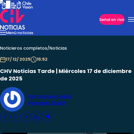
Imperdibles
Señal en vivo
Menú noticias
Internacional
Reportajes
Cazanoticias
Economía
Casos poli
Nacional
Noticieros completos
/
Noticias
17/ 12/ 2025
15:52
CHV Noticias Tarde | Miércoles 17 de diciembre
de 2025
Por Gonzalo Querol
Periodista Digital
Programas