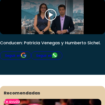
Club De La Comedia
Contigo en Directo
Plan Perfecto
El Tiempo
Sabingo
Todos Los Programas
Conducen: Patricia Venegas y Humberto Sichel.
Seguir en
Seguir en
Recomendadas
Te ayuda