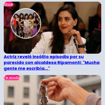
Show
Actriz reveló insólito episodio por su
parecido con alcaldesa Ripamonti: "Mucha
gente me escribía..."
Te ayuda