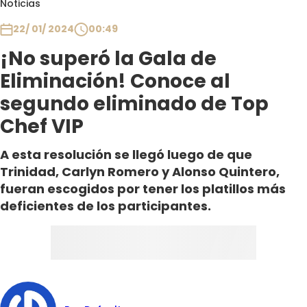
Noticias
Club De La Comedia
Contigo en Directo
22/ 01/ 2024
00:49
Plan Perfecto
¡No superó la Gala de
El Tiempo
Eliminación! Conoce al
Sabingo
segundo eliminado de Top
Todos Los Programas
Chef VIP
A esta resolución se llegó luego de que
Trinidad, Carlyn Romero y Alonso Quintero,
fueran escogidos por tener los platillos más
deficientes de los participantes.