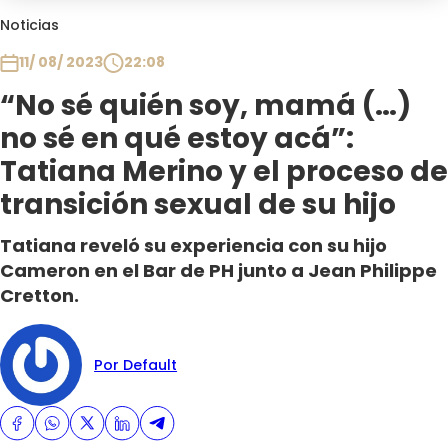
Club De La Comedia
Noticias
Contigo en Directo
11/ 08/ 2023
22:08
Plan Perfecto
“No sé quién soy, mamá (…)
El Tiempo
no sé en qué estoy acá”:
Sabingo
Todos Los Programas
Tatiana Merino y el proceso de
transición sexual de su hijo
Tatiana reveló su experiencia con su hijo
Cameron en el Bar de PH junto a Jean Philippe
Cretton.
Por Default