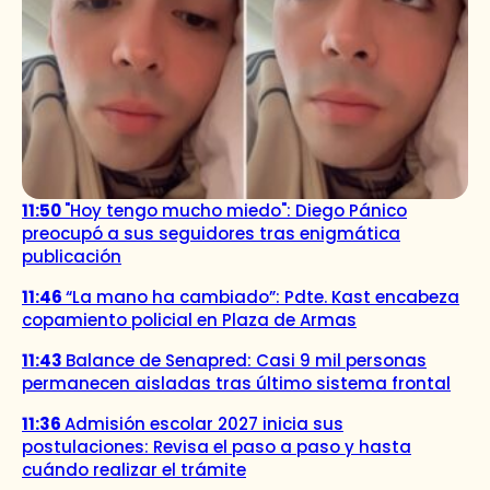
11:50
"Hoy tengo mucho miedo": Diego Pánico
preocupó a sus seguidores tras enigmática
publicación
11:46
“La mano ha cambiado”: Pdte. Kast encabeza
copamiento policial en Plaza de Armas
11:43
Balance de Senapred: Casi 9 mil personas
permanecen aisladas tras último sistema frontal
11:36
Admisión escolar 2027 inicia sus
postulaciones: Revisa el paso a paso y hasta
cuándo realizar el trámite