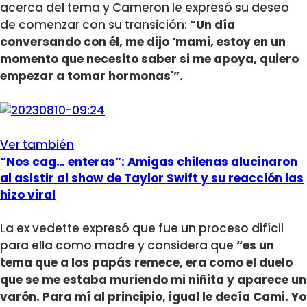
acerca del tema y Cameron le expresó su deseo
de comenzar con su transición:
“Un día
conversando con él, me dijo ‘mami, estoy en un
momento que necesito saber si me apoya, quiero
empezar a tomar hormonas'”.
Ver también
“Nos cag… enteras”: Amigas chilenas alucinaron
al asistir al show de Taylor Swift y su reacción las
hizo viral
La ex vedette expresó que fue un proceso difícil
para ella como madre y considera que
“es un
tema que a los papás remece, era como el duelo
que se me estaba muriendo mi niñita y aparece un
varón. Para mí al principio, igual le decía Cami. Yo