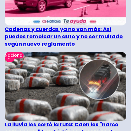
Cadenas y cuerdas ya no van más: Así
puedes remolcar un auto y no ser multado
según nuevo reglamento
Nacional
La lluvia les cortó la ruta: Caen los "narco