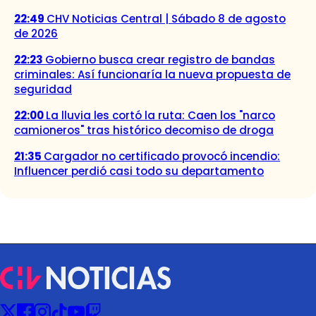
22:49
CHV Noticias Central | Sábado 8 de agosto
de 2026
22:23
Gobierno busca crear registro de bandas
criminales: Así funcionaría la nueva propuesta de
seguridad
22:00
La lluvia les cortó la ruta: Caen los "narco
camioneros" tras histórico decomiso de droga
21:35
Cargador no certificado provocó incendio:
Influencer perdió casi todo su departamento