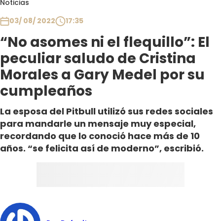
Noticias
Club De La Comedia
Contigo en Directo
03/ 08/ 2022
17:35
Plan Perfecto
“No asomes ni el flequillo”: El
El Tiempo
peculiar saludo de Cristina
Sabingo
Morales a Gary Medel por su
Todos Los Programas
cumpleaños
La esposa del Pitbull utilizó sus redes sociales
para mandarle un mensaje muy especial,
recordando que lo conoció hace más de 10
años. “se felicita así de moderno”, escribió.