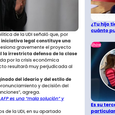
¿Tu hijo 
cuánto pu
ítica de la UDI señaló que, por
iniciativa legal constituye una
Show
lesiona gravemente el proyecto
la irrestricta defensa de la clase
da por la crisis económica
to resultará muy perjudicada al
ado del ideario y del estilo de
pronunciamiento y decisión del
anciones”, agrega.
s AFP es una “mala solución” y
Es su terc
particula
os de la UDI, en su apartado