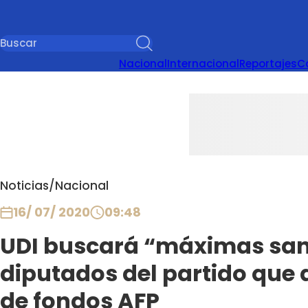
Nacional
Internacional
Reportajes
C
Noticias
/
Nacional
16/ 07/ 2020
09:48
UDI buscará “máximas san
diputados del partido que 
de fondos AFP