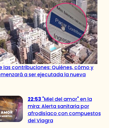
de las contribuciones: Quiénes, cómo y
menzará a ser ejecutada la nueva
22:53
"Miel del amor" en la
mira: Alerta sanitaria por
afrodisíaco con compuestos
del Viagra