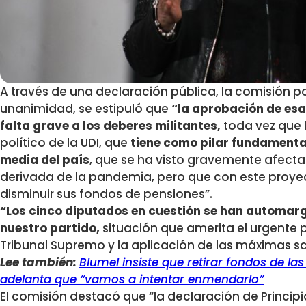
A través de una declaración pública, la comisión pol
unanimidad, se estipuló que
“la aprobación de esa 
falta grave a los deberes militantes,
toda vez que 
político de la UDI, que
tiene como pilar fundamental 
media del país
, que se ha visto gravemente afecta
derivada de la pandemia, pero que con este proyec
disminuir sus fondos de pensiones”.
“Los cinco diputados en cuestión se han automargin
nuestro partido,
situación que amerita el urgente 
Tribunal Supremo y la aplicación de las máximas s
Lee también:
Blumel insiste que retirar fondos de la
adelanta que “vamos a intentar enmendarlo”
El comisión destacó que “la declaración de Principi