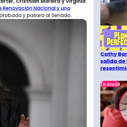
ter, Cristhian Moreira y Virginia
e Renovación Nacional y una
a aprobada y pasara al Senado.
Cathy Bar
salida de 
resentimi
Te ayuda