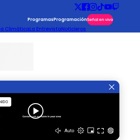
Programas
Programación
Señal en vivo
ta Climática
La Entrevista
Noticieros