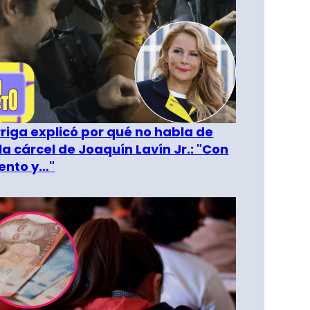
riga explicó por qué no habla de
la cárcel de Joaquín Lavín Jr.: "Con
ento y…"