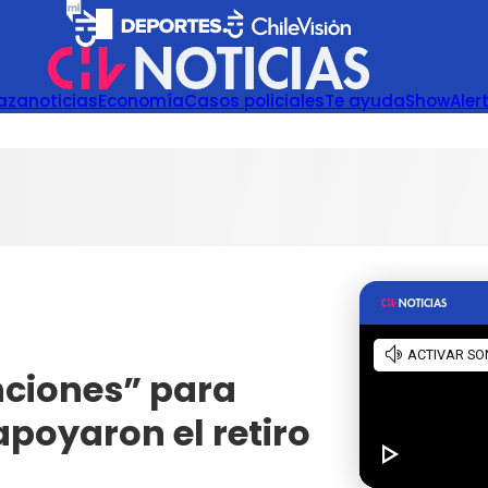
azanoticias
Economía
Casos policiales
Te ayuda
Show
Aler
ciones” para
apoyaron el retiro