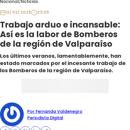
Nacional
/
Noticias
Club De La Comedia
Contigo en Directo
12/ 02/ 2025
23:05
Plan Perfecto
Trabajo arduo e incansable:
El Tiempo
Así es la labor de Bomberos
Sabingo
de la región de Valparaíso
Todos Los Programas
Los últimos veranos, lamentablemente, han
estado marcados por el incesante trabajo de
los Bomberos de la región de Valparaíso.
Por Fernanda Valdenegro
Periodista Digital