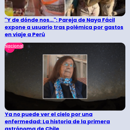
"Y de dónde nos...": Pareja de Naya Fácil
expone a usuario tras polémica por gastos
en viaje a Perú
Nacional
Ya no puede ver el cielo por una
enfermedad: La historia de la primera
astrónoma de Chile