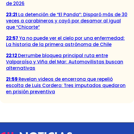
de 2026
23:21
La detención de “El Panda”: Disparó más de 30
veces a carabineros y cayó por desamor al igual
que “Chicorte”
22:57
Ya no puede ver el cielo por una enfermedad:
La historia de la primera astrónoma de Chile
22:12
Derrumbe bloquea principal ruta entre
Valparaíso y Viña del Mar: Automovilistas buscan
alternativas
21:59
Revelan videos de encerrona que repelió
escolta de Luis Cordero: Tres imputados quedaron
en prisión preventiva