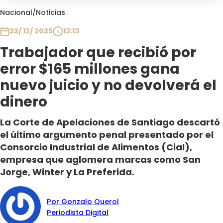
Club De La Comedia
Nacional
/
Noticias
Contigo en Directo
22/ 12/ 2025
13:13
Plan Perfecto
Trabajador que recibió por
El Tiempo
error $165 millones gana
Sabingo
Todos Los Programas
nuevo juicio y no devolverá el
dinero
La Corte de Apelaciones de Santiago descartó
el último argumento penal presentado por el
Consorcio Industrial de Alimentos (Cial),
empresa que aglomera marcas como San
Jorge, Winter y La Preferida.
Por Gonzalo Querol
Periodista Digital