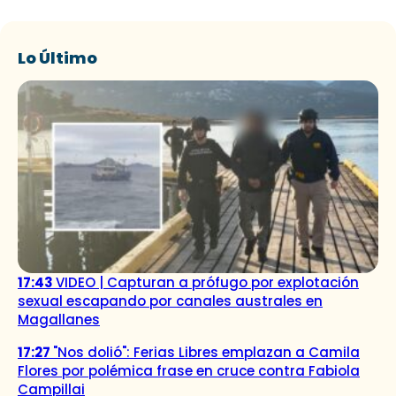
Lo Último
17:43
VIDEO | Capturan a prófugo por explotación
sexual escapando por canales australes en
Magallanes
17:27
"Nos dolió": Ferias Libres emplazan a Camila
Flores por polémica frase en cruce contra Fabiola
Campillai