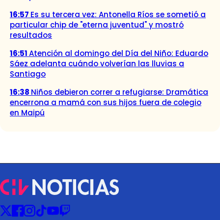
16:57
Es su tercera vez: Antonella Ríos se sometió a
particular chip de "eterna juventud" y mostró
resultados
16:51
Atención al domingo del Día del Niño: Eduardo
Sáez adelanta cuándo volverían las lluvias a
Santiago
16:38
Niños debieron correr a refugiarse: Dramática
encerrona a mamá con sus hijos fuera de colegio
en Maipú