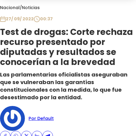
Club De La Comedia
Nacional
/
Noticias
Contigo en Directo
27/ 09/ 2022
00:37
Plan Perfecto
Test de drogas: Corte rechaza
El Tiempo
recurso presentado por
Sabingo
Todos Los Programas
diputadas y resultados se
conocerían a la brevedad
Las parlamentarias oficialistas aseguraban
que se vulneraban las garantías
constitucionales con la medida, lo que fue
desestimado por la entidad.
Por Default