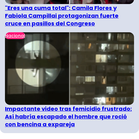
"Eres una cuma total": Camila Flores y
Fabiola Campillai protagonizan fuerte
cruce en pasillos del Congreso
Nacional
Impactante video tras femicidio frustrado:
Así habría escapado el hombre que roció
con bencina a expareja