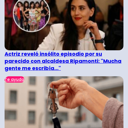
Actriz reveló insólito episodio por su
parecido con alcaldesa Ripamonti: "Mucha
gente me escribía..."
Te ayuda