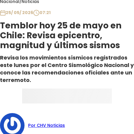
Nacional
/
Noticias
Club De La Comedia
Contigo en Directo
25/ 05/ 2026
07:21
Plan Perfecto
Temblor hoy 25 de mayo en
El Tiempo
Chile: Revisa epicentro,
Sabingo
magnitud y últimos sismos
Todos Los Programas
Revisa los movimientos sísmicos registrados
este lunes por el Centro Sismológico Nacional y
conoce las recomendaciones oficiales ante un
terremoto.
Por CHV Noticias