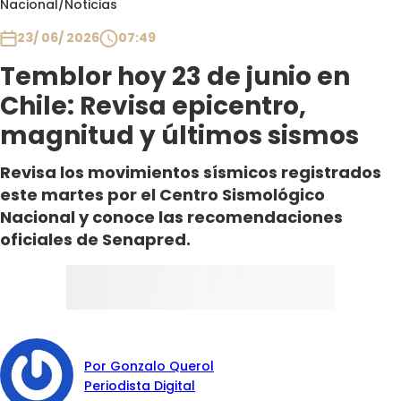
Nacional
/
Noticias
Club De La Comedia
Contigo en Directo
23/ 06/ 2026
07:49
Plan Perfecto
Temblor hoy 23 de junio en
El Tiempo
Chile: Revisa epicentro,
Sabingo
magnitud y últimos sismos
Todos Los Programas
Revisa los movimientos sísmicos registrados
este martes por el Centro Sismológico
Nacional y conoce las recomendaciones
oficiales de Senapred.
Por Gonzalo Querol
Periodista Digital