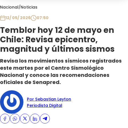
Club De La Comedia
Nacional
/
Noticias
Contigo en Directo
12/ 05/ 2026
07:50
Plan Perfecto
Temblor hoy 12 de mayo en
El Tiempo
Chile: Revisa epicentro,
Sabingo
Todos Los Programas
magnitud y últimos sismos
Revisa los movimientos sísmicos registrados
este martes por el Centro Sismológico
Nacional y conoce las recomendaciones
oficiales de Senapred.
Por Sebastian Leyton
Periodista Digital