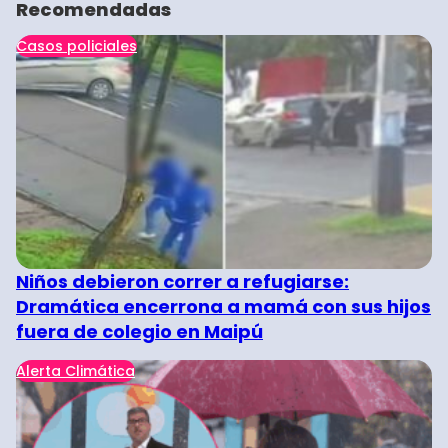
Recomendadas
Casos policiales
Niños debieron correr a refugiarse:
Dramática encerrona a mamá con sus hijos
fuera de colegio en Maipú
Alerta Climática