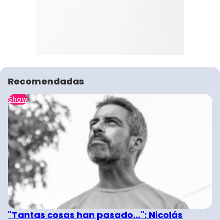
Recomendadas
Show
"Tantas cosas han pasado...": Nicolás