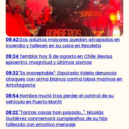
09:42
Dos adultos mayores quedan atrapados en
incendio y fallecen en su casa en Recoleta
09:34
Temblor hoy 9 de agosto en Chile: Revisa
epicentro, magnitud y últimos sismos
09:32
"Es inaceptable": Diputado Videla denuncia
ataques con arma blanca contra lobos marinos en
Antofagasta
08:54
Hombre murió tras perder el control de su
vehículo en Puerto Montt
08:22
"Tantas cosas han pasado...": Nicolás
Gutiérrez conmemoró cumpleaños de su hijo
fallecido con emotivo mensaje