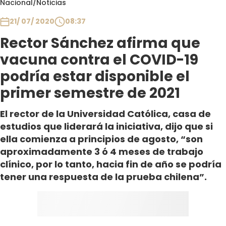
Nacional
/
Noticias
Club De La Comedia
Contigo en Directo
21/ 07/ 2020
08:37
Plan Perfecto
Rector Sánchez afirma que
El Tiempo
vacuna contra el COVID-19
Sabingo
podría estar disponible el
Todos Los Programas
primer semestre de 2021
El rector de la Universidad Católica, casa de
estudios que liderará la iniciativa, dijo que si
ella comienza a principios de agosto, “son
aproximadamente 3 ó 4 meses de trabajo
clínico, por lo tanto, hacia fin de año se podría
tener una respuesta de la prueba chilena”.