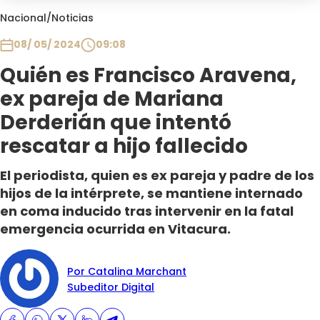
Club De La Comedia
Nacional
/
Noticias
Contigo en Directo
08/ 05/ 2024
09:08
Plan Perfecto
Quién es Francisco Aravena,
El Tiempo
ex pareja de Mariana
Sabingo
Todos Los Programas
Derderián que intentó
rescatar a hijo fallecido
El periodista, quien es ex pareja y padre de los
hijos de la intérprete, se mantiene internado
en coma inducido tras intervenir en la fatal
emergencia ocurrida en Vitacura.
Por Catalina Marchant
Subeditor Digital