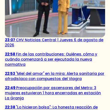
23:07
CHV Noticias Central | Jueves 6 de agosto de
2026
22:58
Fin de las contribuciones: Quiénes, cómo y
cuándo comenzará a ser ejecutada la nueva
normativa
22:53
"Miel del amor" en la mira: Alerta sanitaria por
afrodisíaco con compuestos del Viagra
22:49
Preocupación por ascensores del Metro: 3
mujeres estuvieron 1 hora encerradas en estación
La Granja
22:38
"Lo hicieron bolsa": La honesta reacción de