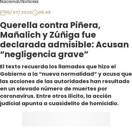
Nacional
/
Noticias
Club De La Comedia
Contigo en Directo
10/ 07/ 2020
06:48
Plan Perfecto
Querella contra Piñera,
El Tiempo
Mañalich y Zúñiga fue
Sabingo
declarada admisible: Acusan
Todos Los Programas
“negligencia grave”
El texto recuerda los llamados que hizo el
Gobierno a la “nueva normalidad” y acusa que
las acciones de las autoridades han resultado
en un elevado número de muertes por
coronavirus. Entre otros ilícito, la acción
judicial apunta a cuasidelito de homicidio.