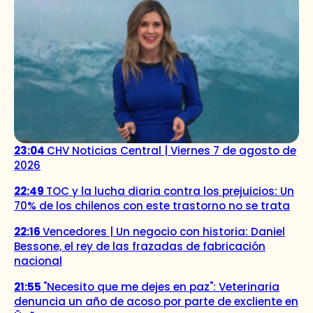
23:04
CHV Noticias Central | Viernes 7 de agosto de
2026
22:49
TOC y la lucha diaria contra los prejuicios: Un
70% de los chilenos con este trastorno no se trata
22:16
Vencedores | Un negocio con historia: Daniel
Bessone, el rey de las frazadas de fabricación
nacional
21:55
"Necesito que me dejes en paz": Veterinaria
denuncia un año de acoso por parte de excliente en